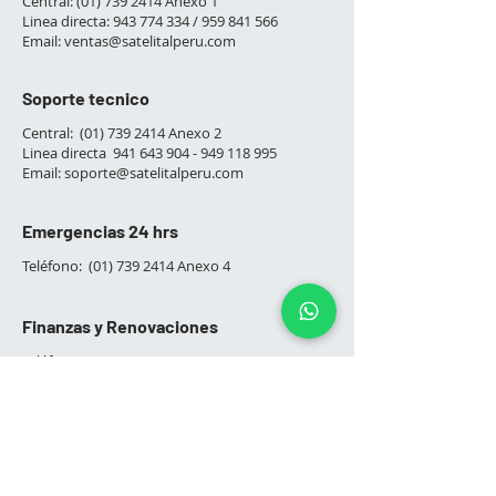
Central:
(01) 739 2414
Anexo 1
Linea directa:
943 774 334
/
959 841 566
Email:
ventas@satelitalperu.com
​
Soporte tecnico
Central:
(01) 739 2414
Anexo 2
Linea directa
941 643 904 - 949 118
995
Email:
soporte@satelitalperu.com
Emergencias 24 hrs
Teléfono:
(01) 739 2414
Anexo 4
Finanzas y Renovaciones
Teléfono :
(01) 739 2414
Anexo 3
Linea directa:
992 842 917
Email:
finanzas@satelitalperu.com