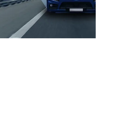
LÍDERES EN RASTREO
SATELITAL DE
VEHICULOS VIA GPS A
NIVEL NACIONAL
MANTÉN SEGURO Y
MONITOREADO
TU VEHÍCULO LAS 24Hrs