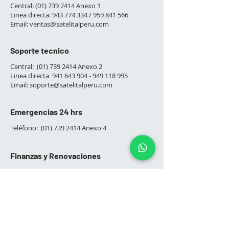
Central:
(01) 739 2414
Anexo 1
Linea directa:
943 774 334
/
959 841 566
Email:
ventas@satelitalperu.com
​
Soporte tecnico
Central:
(01) 739 2414
Anexo 2
Linea directa
941 643 904 - 949 118
995
Email:
soporte@satelitalperu.com
Emergencias 24 hrs
Teléfono:
(01) 739 2414
Anexo 4
Finanzas y Renovaciones
Teléfono :
(01) 739 2414
Anexo 3
Linea directa:
992 842 917
Email:
finanzas@satelitalperu.com