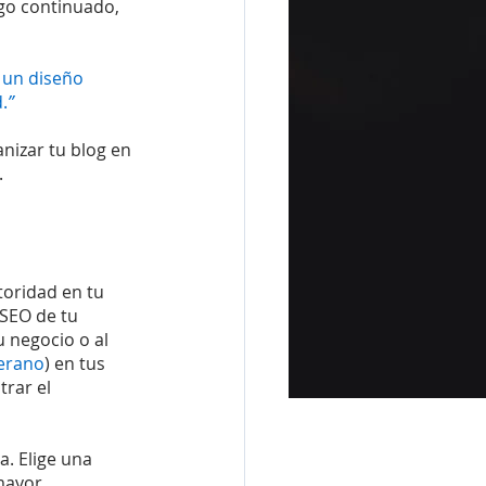
go continuado, 
 un diseño 
.
”
izar tu blog en 
.
oridad en tu 
SEO de tu 
 negocio o al 
erano
) en tus 
rar el 
a. Elige una 
mayor 