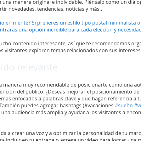
e una manera original e inolvidable. Piénsalo como un diálo
r novedades, tendencias, noticias y más..
ño en mente? Si prefieres un estilo tipo postal minimalista o
ntrarás una opción increíble para cada elección y necesidad
ucho contenido interesante, así que te recomendamos organ
os visitantes exploren temas relacionados con sus intereses
ido relevante
una manera muy recomendable de posicionarte como una aut
tención del público. ¿Deseas mejorar el posicionamiento de 
emas enfocados a palabras clave y que hagan referencia a tu
. También puedes agregar hashtags (#vacaciones 
#sueño
#v
 una audiencia más amplia y ayudar a los visitantes a encont
uda a crear una voz y a optimizar la personalidad de tu marc
ra incluir en tu entrada o agrega un video para lograr una 