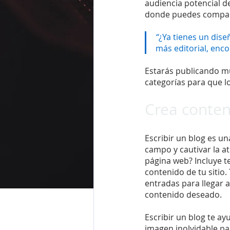
audiencia potencial d
donde puedes comparti
“
¿Ya tienes un dise
más editorial, enco
Estarás publicando m
categorías para que l
Crea conten
Escribir un blog es 
campo y cautivar la a
página web? Incluye t
contenido de tu sitio
entradas para llegar a
contenido deseado.
Escribir un blog te ay
imagen inolvidable pa