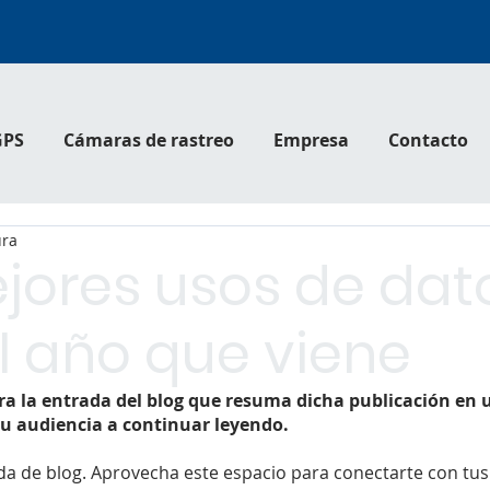
GPS
Cámaras de rastreo
Empresa
Contacto
ura
jores usos de dat
l año que viene
ra la entrada del blog que resuma dicha publicación en u
 tu audiencia a continuar leyendo.
da de blog. Aprovecha este espacio para conectarte con tus 